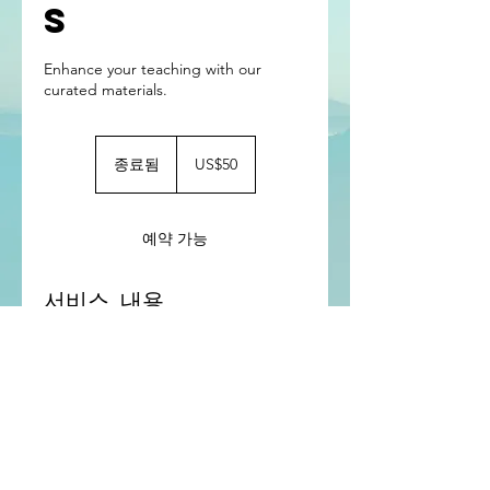
s
Enhance your teaching with our
curated materials.
50
미
종료됨
종
US$50
국
료
달
됨
러
예약 가능
서비스 내용
Access a wide range of educational
resources designed to support
teachers in the classroom. Our
collection includes lesson plans,
activities, and teaching guides to
enhance learning experiences.